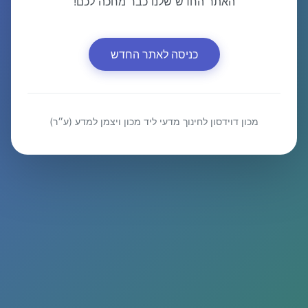
האתר החדש שלנו כבר מחכה לכם!
כניסה לאתר החדש
מכון דוידסון לחינוך מדעי ליד מכון ויצמן למדע (ע״ר)