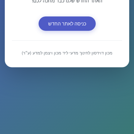
האתר החדש שלנו כבר מחכה לכם!
כניסה לאתר החדש
מכון דוידסון לחינוך מדעי ליד מכון ויצמן למדע (ע״ר)