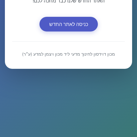
האתר החדש שלנו כבר מחכה לכם!
כניסה לאתר החדש
מכון דוידסון לחינוך מדעי ליד מכון ויצמן למדע (ע״ר)