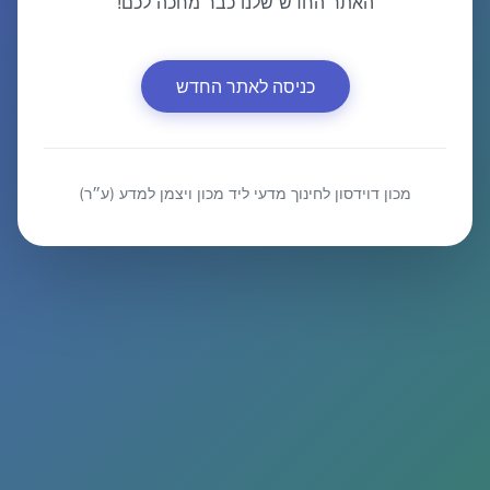
האתר החדש שלנו כבר מחכה לכם!
כניסה לאתר החדש
מכון דוידסון לחינוך מדעי ליד מכון ויצמן למדע (ע״ר)