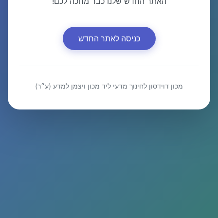
האתר החדש שלנו כבר מחכה לכם!
כניסה לאתר החדש
מכון דוידסון לחינוך מדעי ליד מכון ויצמן למדע (ע״ר)