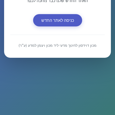
האתר החדש שלנו כבר מחכה לכם!
כניסה לאתר החדש
מכון דוידסון לחינוך מדעי ליד מכון ויצמן למדע (ע״ר)