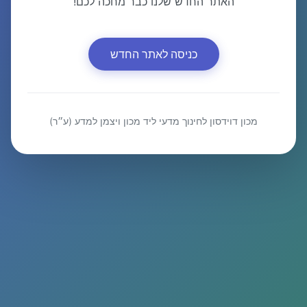
האתר החדש שלנו כבר מחכה לכם!
כניסה לאתר החדש
מכון דוידסון לחינוך מדעי ליד מכון ויצמן למדע (ע״ר)