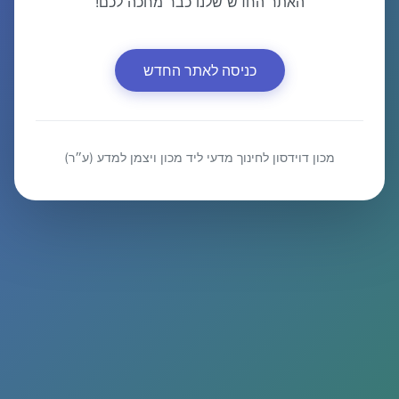
האתר החדש שלנו כבר מחכה לכם!
כניסה לאתר החדש
מכון דוידסון לחינוך מדעי ליד מכון ויצמן למדע (ע״ר)