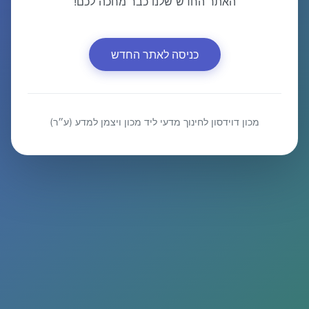
האתר החדש שלנו כבר מחכה לכם!
כניסה לאתר החדש
מכון דוידסון לחינוך מדעי ליד מכון ויצמן למדע (ע״ר)