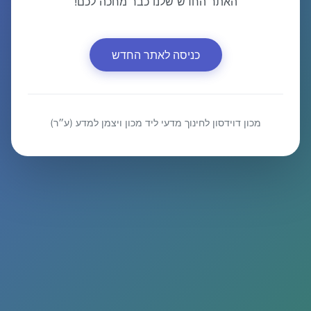
האתר החדש שלנו כבר מחכה לכם!
כניסה לאתר החדש
מכון דוידסון לחינוך מדעי ליד מכון ויצמן למדע (ע״ר)