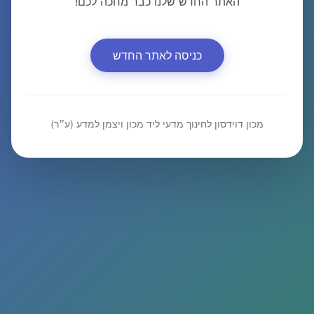
האתר החדש שלנו כבר מחכה לכם!
כניסה לאתר החדש
מכון דוידסון לחינוך מדעי ליד מכון ויצמן למדע (ע״ר)