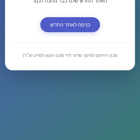
האתר החדש שלנו כבר מחכה לכם!
כניסה לאתר החדש
מכון דוידסון לחינוך מדעי ליד מכון ויצמן למדע (ע״ר)