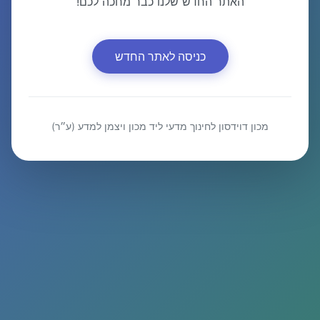
האתר החדש שלנו כבר מחכה לכם!
כניסה לאתר החדש
מכון דוידסון לחינוך מדעי ליד מכון ויצמן למדע (ע״ר)