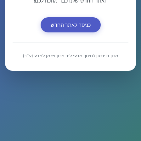
האתר החדש שלנו כבר מחכה לכם!
כניסה לאתר החדש
מכון דוידסון לחינוך מדעי ליד מכון ויצמן למדע (ע״ר)