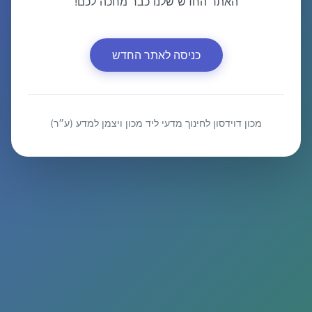
האתר החדש שלנו כבר מחכה לכם!
כניסה לאתר החדש
מכון דוידסון לחינוך מדעי ליד מכון ויצמן למדע (ע״ר)