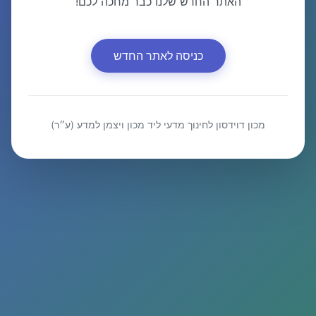
האתר החדש שלנו כבר מחכה לכם!
כניסה לאתר החדש
מכון דוידסון לחינוך מדעי ליד מכון ויצמן למדע (ע״ר)