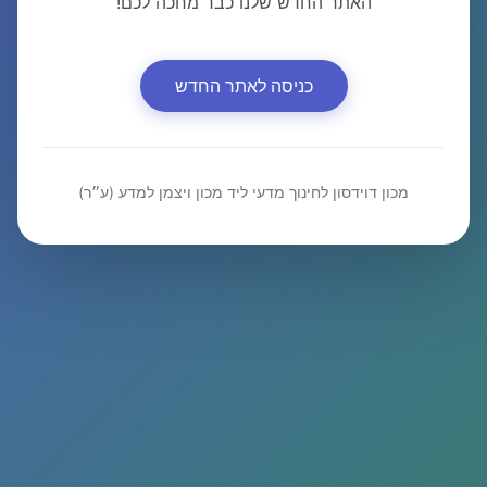
האתר החדש שלנו כבר מחכה לכם!
כניסה לאתר החדש
מכון דוידסון לחינוך מדעי ליד מכון ויצמן למדע (ע״ר)