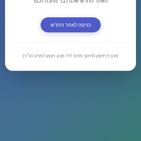
האתר החדש שלנו כבר מחכה לכם!
כניסה לאתר החדש
מכון דוידסון לחינוך מדעי ליד מכון ויצמן למדע (ע״ר)