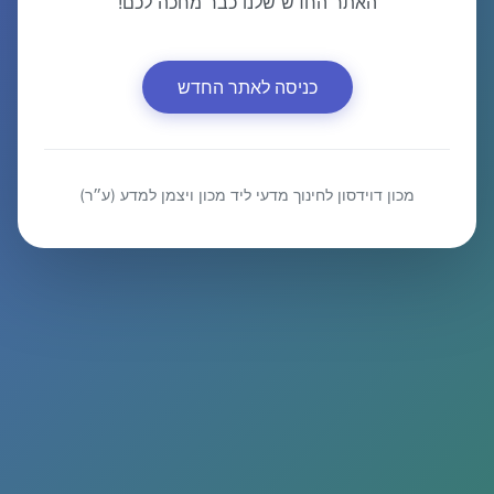
האתר החדש שלנו כבר מחכה לכם!
כניסה לאתר החדש
מכון דוידסון לחינוך מדעי ליד מכון ויצמן למדע (ע״ר)