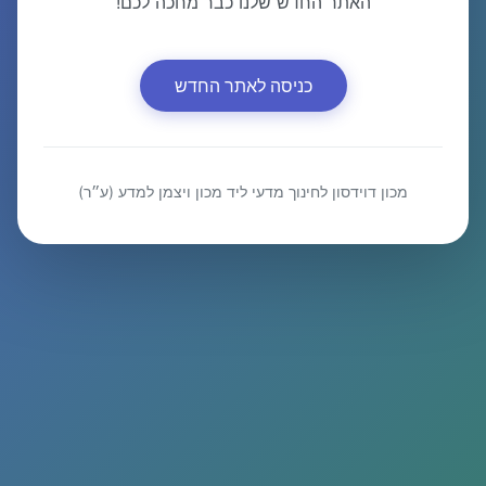
האתר החדש שלנו כבר מחכה לכם!
כניסה לאתר החדש
מכון דוידסון לחינוך מדעי ליד מכון ויצמן למדע (ע״ר)