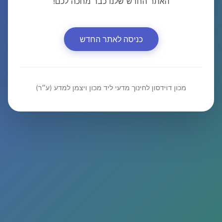
האתר החדש שלנו כבר מחכה לכם!
כניסה לאתר החדש
מכון דוידסון לחינוך מדעי ליד מכון ויצמן למדע (ע״ר)