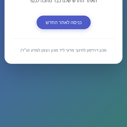
האתר החדש שלנו כבר מחכה לכם!
כניסה לאתר החדש
מכון דוידסון לחינוך מדעי ליד מכון ויצמן למדע (ע״ר)