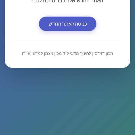
האתר החדש שלנו כבר מחכה לכם!
כניסה לאתר החדש
מכון דוידסון לחינוך מדעי ליד מכון ויצמן למדע (ע״ר)