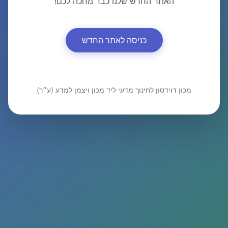
האתר החדש שלנו כבר מחכה לכם!
כניסה לאתר החדש
מכון דוידסון לחינוך מדעי ליד מכון ויצמן למדע (ע״ר)