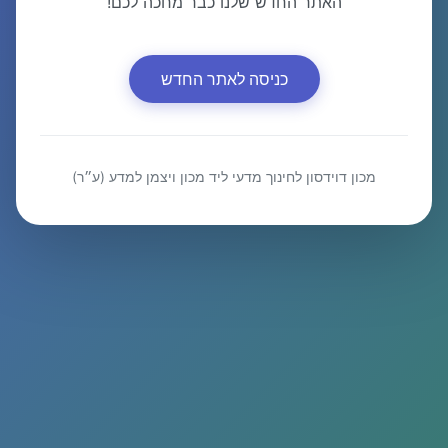
האתר החדש שלנו כבר מחכה לכם!
כניסה לאתר החדש
מכון דוידסון לחינוך מדעי ליד מכון ויצמן למדע (ע״ר)