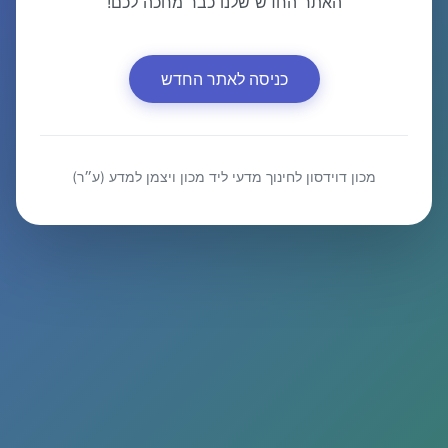
האתר החדש שלנו כבר מחכה לכם!
כניסה לאתר החדש
מכון דוידסון לחינוך מדעי ליד מכון ויצמן למדע (ע״ר)