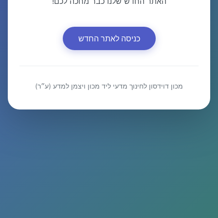
האתר החדש שלנו כבר מחכה לכם!
כניסה לאתר החדש
מכון דוידסון לחינוך מדעי ליד מכון ויצמן למדע (ע״ר)