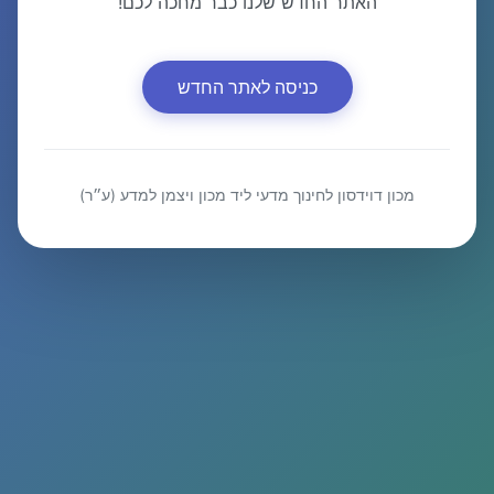
האתר החדש שלנו כבר מחכה לכם!
כניסה לאתר החדש
מכון דוידסון לחינוך מדעי ליד מכון ויצמן למדע (ע״ר)