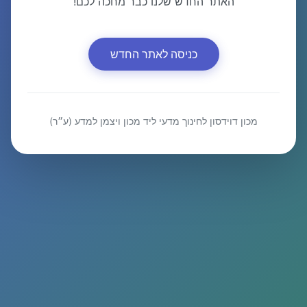
האתר החדש שלנו כבר מחכה לכם!
כניסה לאתר החדש
מכון דוידסון לחינוך מדעי ליד מכון ויצמן למדע (ע״ר)