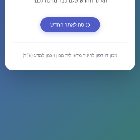
האתר החדש שלנו כבר מחכה לכם!
כניסה לאתר החדש
מכון דוידסון לחינוך מדעי ליד מכון ויצמן למדע (ע״ר)