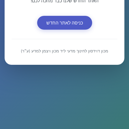
האתר החדש שלנו כבר מחכה לכם!
כניסה לאתר החדש
מכון דוידסון לחינוך מדעי ליד מכון ויצמן למדע (ע״ר)