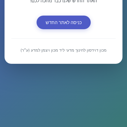
האתר החדש שלנו כבר מחכה לכם!
כניסה לאתר החדש
מכון דוידסון לחינוך מדעי ליד מכון ויצמן למדע (ע״ר)