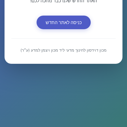
האתר החדש שלנו כבר מחכה לכם!
כניסה לאתר החדש
מכון דוידסון לחינוך מדעי ליד מכון ויצמן למדע (ע״ר)