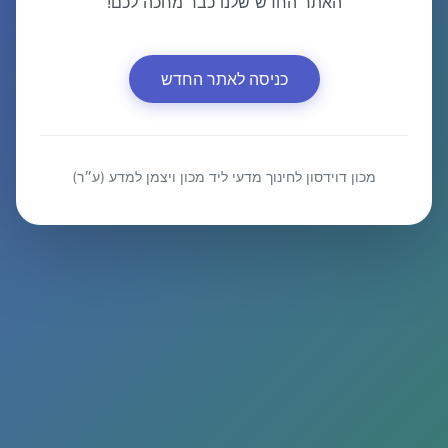
האתר החדש שלנו כבר מחכה לכם!
כניסה לאתר החדש
מכון דוידסון לחינוך מדעי ליד מכון ויצמן למדע (ע״ר)