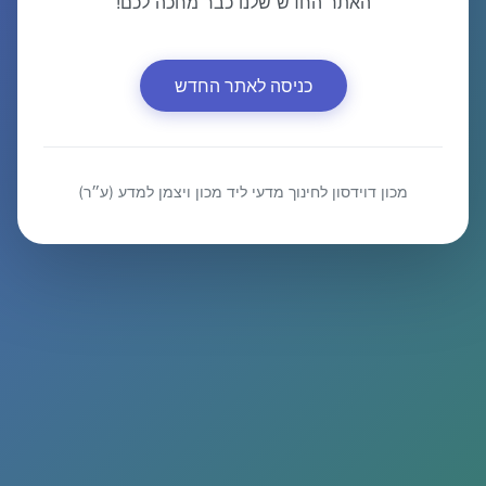
האתר החדש שלנו כבר מחכה לכם!
כניסה לאתר החדש
מכון דוידסון לחינוך מדעי ליד מכון ויצמן למדע (ע״ר)