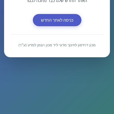
האתר החדש שלנו כבר מחכה לכם!
כניסה לאתר החדש
מכון דוידסון לחינוך מדעי ליד מכון ויצמן למדע (ע״ר)