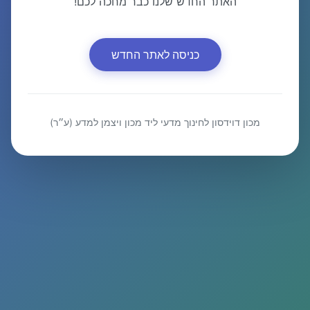
האתר החדש שלנו כבר מחכה לכם!
כניסה לאתר החדש
מכון דוידסון לחינוך מדעי ליד מכון ויצמן למדע (ע״ר)