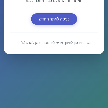
האתר החדש שלנו כבר מחכה לכם!
כניסה לאתר החדש
מכון דוידסון לחינוך מדעי ליד מכון ויצמן למדע (ע״ר)