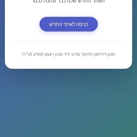
האתר החדש שלנו כבר מחכה לכם!
כניסה לאתר החדש
מכון דוידסון לחינוך מדעי ליד מכון ויצמן למדע (ע״ר)