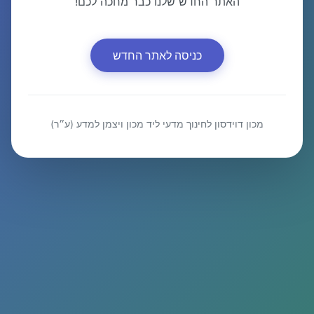
האתר החדש שלנו כבר מחכה לכם!
כניסה לאתר החדש
מכון דוידסון לחינוך מדעי ליד מכון ויצמן למדע (ע״ר)