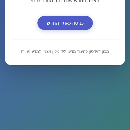
האתר החדש שלנו כבר מחכה לכם!
כניסה לאתר החדש
מכון דוידסון לחינוך מדעי ליד מכון ויצמן למדע (ע״ר)