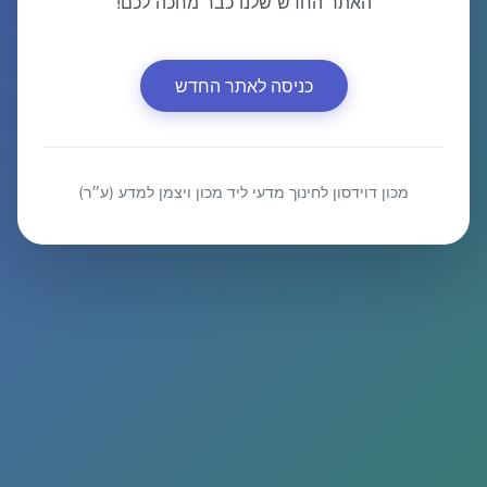
האתר החדש שלנו כבר מחכה לכם!
כניסה לאתר החדש
מכון דוידסון לחינוך מדעי ליד מכון ויצמן למדע (ע״ר)