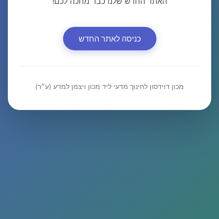
האתר החדש שלנו כבר מחכה לכם!
כניסה לאתר החדש
מכון דוידסון לחינוך מדעי ליד מכון ויצמן למדע (ע״ר)