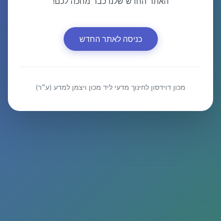
האתר החדש שלנו כבר מחכה לכם!
כניסה לאתר החדש
מכון דוידסון לחינוך מדעי ליד מכון ויצמן למדע (ע״ר)