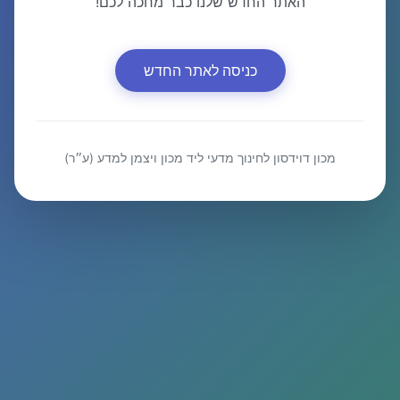
האתר החדש שלנו כבר מחכה לכם!
כניסה לאתר החדש
מכון דוידסון לחינוך מדעי ליד מכון ויצמן למדע (ע״ר)