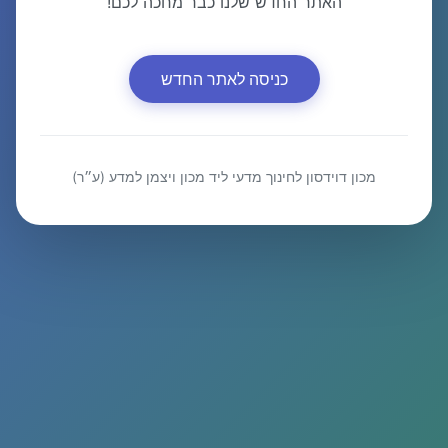
האתר החדש שלנו כבר מחכה לכם!
כניסה לאתר החדש
מכון דוידסון לחינוך מדעי ליד מכון ויצמן למדע (ע״ר)