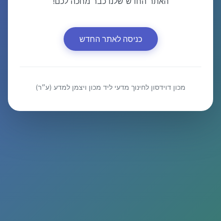
האתר החדש שלנו כבר מחכה לכם!
כניסה לאתר החדש
מכון דוידסון לחינוך מדעי ליד מכון ויצמן למדע (ע״ר)