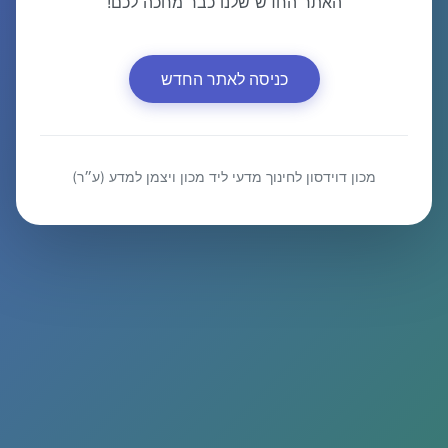
האתר החדש שלנו כבר מחכה לכם!
כניסה לאתר החדש
מכון דוידסון לחינוך מדעי ליד מכון ויצמן למדע (ע״ר)