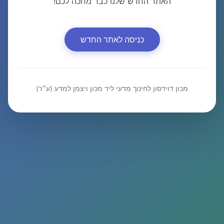
האתר החדש שלנו כבר מחכה לכם!
כניסה לאתר החדש
מכון דוידסון לחינוך מדעי ליד מכון ויצמן למדע (ע״ר)