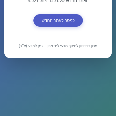
האתר החדש שלנו כבר מחכה לכם!
כניסה לאתר החדש
מכון דוידסון לחינוך מדעי ליד מכון ויצמן למדע (ע״ר)